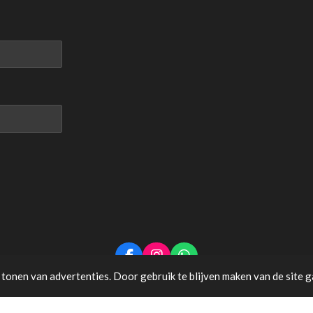
F
I
W
a
n
h
tonen van advertenties. Door gebruik te blijven maken van de site g
c
s
a
e
t
t
b
a
s