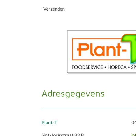
Verzenden
Adresgegevens
Plant-T
04
Sint-Jorisstraat 83 B
in