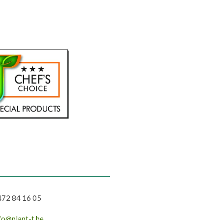
72 84 16 05
fo@plant-t.be