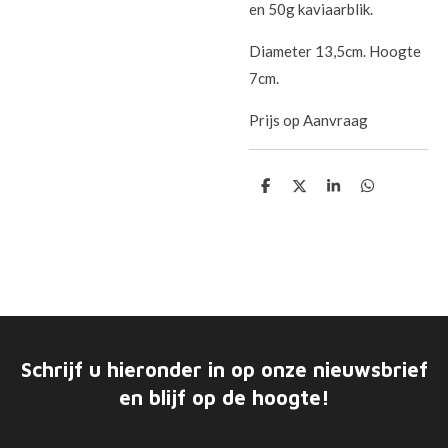
en 50g kaviaarblik.
Diameter 13,5cm. Hoogte
7cm.
Prijs op Aanvraag
D
D
S
D
e
e
h
e
l
e
a
l
e
l
r
e
n
e
n
Schrijf u hieronder in op onze nieuwsbrief
en blijf op de hoogte!