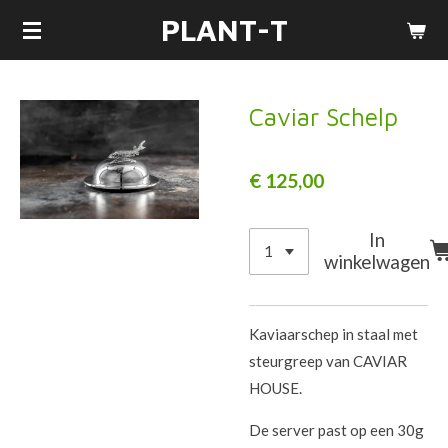
PLANT-T
Ga
direct
naar
de
Caviar Schelp
hoofdinhoud
€ 125,00
In
winkelwagen
Kaviaarschep in staal met
steurgreep van CAVIAR
HOUSE.
De server past op een 30g