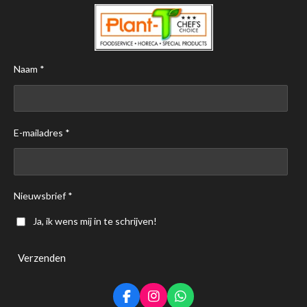
Naam *
E-mailadres *
Nieuwsbrief *
Ja, ik wens mij in te schrijven!
Verzenden
F
I
W