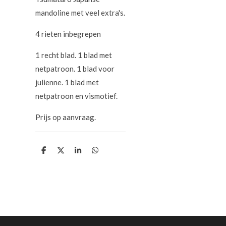
mandoline met veel extra's.
4 rieten inbegrepen
1 recht blad. 1 blad met
netpatroon. 1 blad voor
julienne. 1 blad met
netpatroon en vismotief.
Prijs op aanvraag.
D
D
S
D
e
e
h
e
l
e
a
l
e
l
r
e
n
e
n