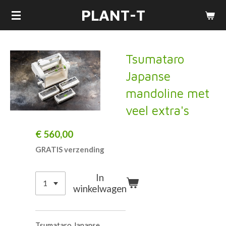
PLANT-T
Ga
direct
naar
de
Tsumataro
hoofdinhoud
Japanse
mandoline met
veel extra's
€ 560,00
GRATIS verzending
In
winkelwagen
Tsumataro Japanse