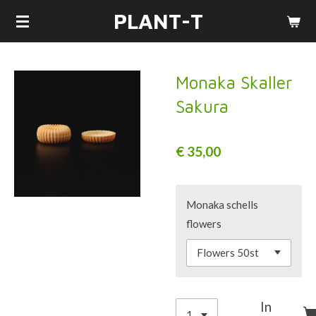
PLANT-T
Ga
direct
naar
de
Monaka Skaller
hoofdinhoud
Sakura
€ 35,00
Monaka schells
flowers
In