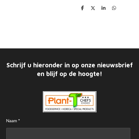
D
D
S
D
e
e
h
e
l
e
a
l
e
l
r
e
n
e
n
Schrijf u hieronder in op onze nieuwsbrief
en blijf op de hoogte!
Naam *