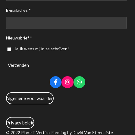
E-mailadres *
Nieuwsbrief *
Ja, ik wens mij in te schrijven!
Verzenden
F
I
W
a
n
h
c
s
a
Algemene voorwaarden
e
t
t
b
a
s
o
g
A
o
r
p
k
a
p
Privacy beleid
m
© 2022 Plant-T Vertical Farming by David Van Steenkiste