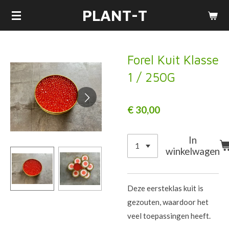
PLANT-T
Ga
direct
naar
de
Forel Kuit Klasse
hoofdinhoud
1 / 250G
€ 30,00
In
winkelwagen
Deze eersteklas kuit is
gezouten, waardoor het
veel toepassingen heeft.