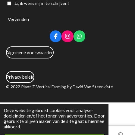
Ja, ik wens mij in te schrijven!
Verzenden
F
I
W
a
n
h
c
s
a
Algemene voorwaarden
e
t
t
b
a
s
o
g
A
o
r
p
k
a
p
Privacy beleid
m
© 2022 Plant-T Vertical Farming by David Van Steenkiste
Deze website gebruikt cookies voor analyse-
doeleinden en/of het tonen van advertenties. Door
gebruik te blijven maken van de site gaat u hiermee
akkoord.