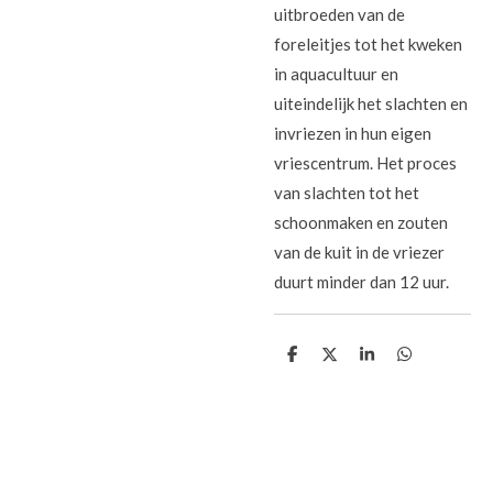
uitbroeden van de
foreleitjes tot het kweken
in aquacultuur en
uiteindelijk het slachten en
invriezen in hun eigen
vriescentrum. Het proces
van slachten tot het
schoonmaken en zouten
van de kuit in de vriezer
duurt minder dan 12 uur.
D
D
S
D
e
e
h
e
l
e
a
l
e
l
r
e
n
e
n