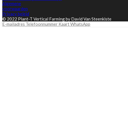
Algemene
voorwaarden
Privacy beleid
© 2022 Plant-T Vertical Farming by David Van Steenkiste
E-mailadres
Telefoonnummer
Kaart
WhatsApp