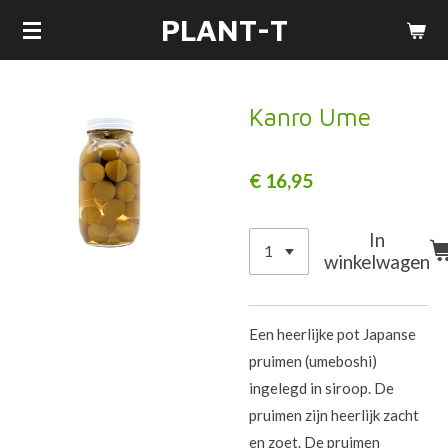
PLANT-T
Ga
direct
naar
de
Kanro Ume
hoofdinhoud
€ 16,95
In
winkelwagen
Een heerlijke pot Japanse
pruimen (umeboshi)
ingelegd in siroop. De
pruimen zijn heerlijk zacht
en zoet. De pruimen