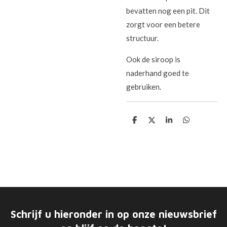
bevatten nog een pit. Dit
zorgt voor een betere
structuur.
Ook de siroop is
naderhand goed te
gebruiken.
D
D
S
D
e
e
h
e
l
e
a
l
e
l
r
e
n
e
n
Schrijf u hieronder in op onze nieuwsbrief