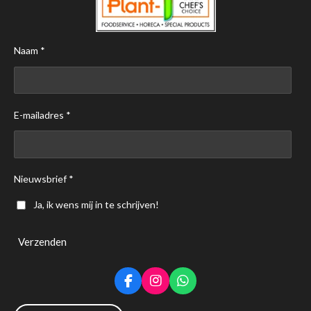
Naam *
E-mailadres *
Nieuwsbrief *
Ja, ik wens mij in te schrijven!
Verzenden
F
I
W
a
n
h