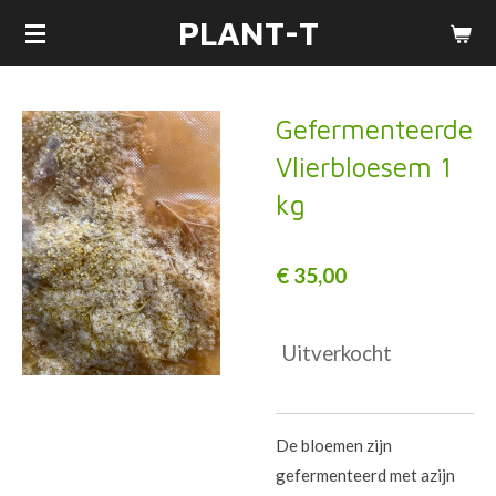
PLANT-T
Ga
direct
naar
de
Gefermenteerde
hoofdinhoud
Vlierbloesem 1
kg
€ 35,00
Uitverkocht
De bloemen zijn
gefermenteerd met azijn