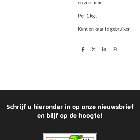
en zout mix .
Per 1 kg .
Kant en kaar te gebruiken .
D
D
S
D
e
e
h
e
l
e
a
l
e
l
r
e
n
e
n
Schrijf u hieronder in op onze nieuwsbrief
en blijf op de hoogte!