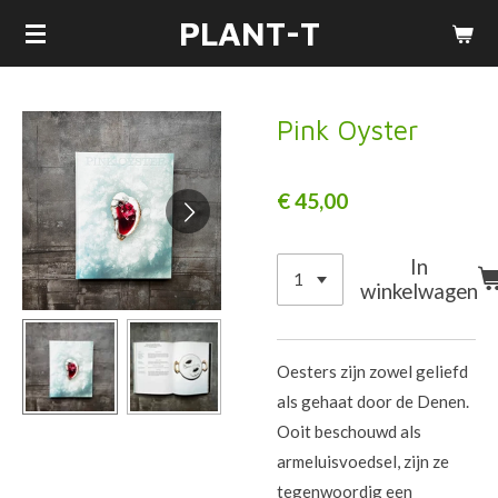
PLANT-T
Ga
direct
naar
de
Pink Oyster
hoofdinhoud
€ 45,00
In
winkelwagen
Oesters zijn zowel geliefd
als gehaat door de Denen.
Ooit beschouwd als
armeluisvoedsel, zijn ze
tegenwoordig een