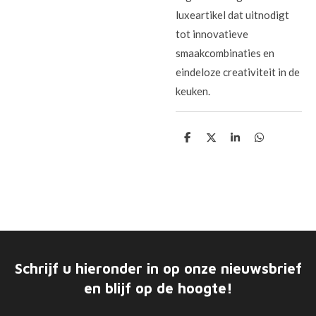
luxeartikel dat uitnodigt
tot innovatieve
smaakcombinaties en
eindeloze creativiteit in de
keuken.
D
D
S
D
e
e
h
e
l
e
a
l
e
l
r
e
n
e
n
Schrijf u hieronder in op onze nieuwsbrief
en blijf op de hoogte!