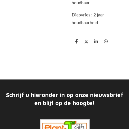
houdbaar
Diepvries : 2 jaar
houdbaarheid
D
D
S
D
e
e
h
e
l
e
a
l
e
l
r
e
n
e
n
Schrijf u hieronder in op onze nieuwsbrief
en blijf op de hoogte!