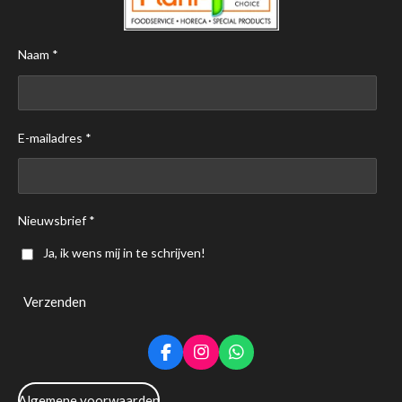
Naam *
E-mailadres *
Nieuwsbrief *
Ja, ik wens mij in te schrijven!
Verzenden
F
I
W
a
n
h
c
s
a
Algemene voorwaarden