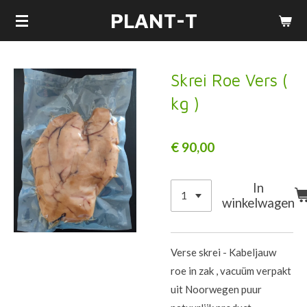
PLANT-T
Ga
direct
naar
de
Skrei Roe Vers (
hoofdinhoud
kg )
€ 90,00
In
winkelwagen
Verse skrei - Kabeljauw
roe in zak , vacuüm verpakt
uit Noorwegen puur