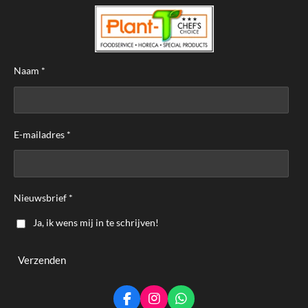
Naam *
E-mailadres *
Nieuwsbrief *
Ja, ik wens mij in te schrijven!
Verzenden
F
I
W