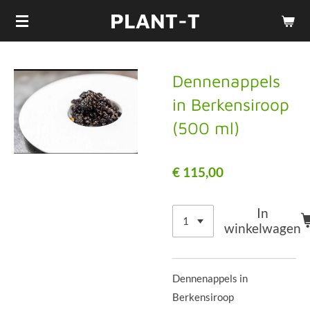
PLANT-T
Ga
direct
naar
de
Dennenappels
hoofdinhoud
in Berkensiroop
(500 ml)
€ 115,00
In
winkelwagen
Dennenappels in
Berkensiroop