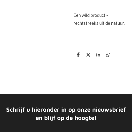
Een wild product -
rechtstreeks uit de natuur.
D
D
S
D
e
e
h
e
l
e
a
l
e
l
r
e
n
e
n
Schrijf u hieronder in op onze nieuwsbrief
en blijf op de hoogte!