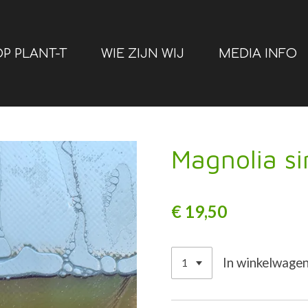
P PLANT-T
WIE ZIJN WIJ
MEDIA INFO
Magnolia si
€ 19,50
In winkelwage