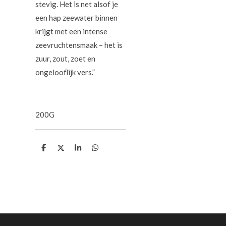
stevig. Het is net alsof je
een hap zeewater binnen
krijgt met een intense
zeevruchtensmaak – het is
zuur, zout, zoet en
ongelooflijk vers.”
200G
D
D
S
D
e
e
h
e
l
e
a
l
e
l
r
e
n
e
n