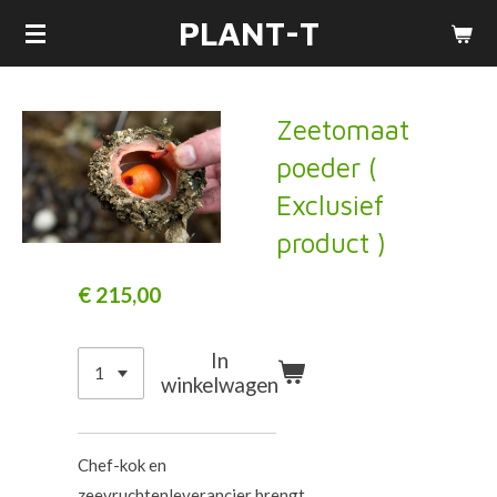
PLANT-T
Ga
direct
naar
de
Zeetomaat
hoofdinhoud
poeder (
Exclusief
product )
€ 215,00
In
winkelwagen
Chef-kok en
zeevruchtenleverancier
brengt