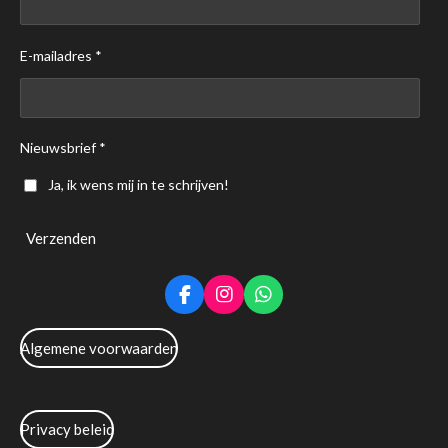
E-mailadres *
Nieuwsbrief *
Ja, ik wens mij in te schrijven!
Verzenden
F
I
W
a
n
h
c
s
a
Algemene voorwaarden
e
t
t
b
a
s
o
g
A
o
r
p
k
a
p
Privacy beleid
m