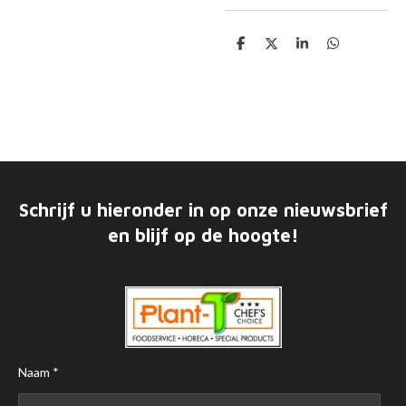
D
D
S
D
e
e
h
e
l
e
a
l
e
l
r
e
n
e
n
Schrijf u hieronder in op onze nieuwsbrief
en blijf op de hoogte!
Naam *